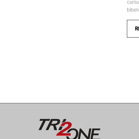
cursu
bibe
R