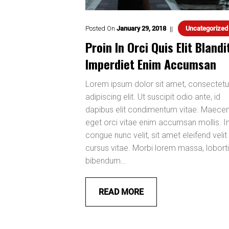
Posted On
January
29
,
2018
Uncategorized
Proin In Orci Quis Elit Blandi
Imperdiet Enim Accumsan
Lorem ipsum dolor sit amet, consectetu
adipiscing elit. Ut suscipit odio ante, id
dapibus elit condimentum vitae. Maece
eget orci vitae enim accumsan mollis. I
congue nunc velit, sit amet eleifend velit
cursus vitae. Morbi lorem massa, loborti
bibendum…
READ MORE