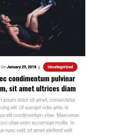
 On
January
29
,
2018
Uncategorized
ec condimentum pulvinar
em, sit amet ultrices diam
 ipsum dolor sit amet, consectetur
cing elit. Ut suscipit odio ante, id
us elit condimentum vitae. Maecenas
orci vitae enim accumsan mollis. In
e nunc velit, sit amet eleifend velit