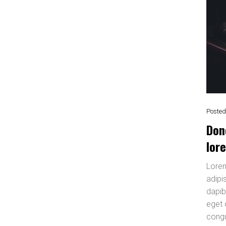
Posted
Don
lor
Lorem
adipis
dapib
eget 
congu