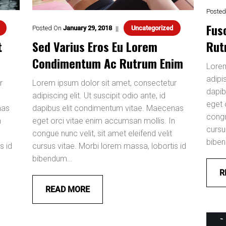
Posted
Fus
Posted On
January
29
,
2018
Uncategorized
Rut
t
Sed Varius Eros Eu Lorem
Condimentum Ac Rutrum Enim
Lorem
adipis
r
Lorem ipsum dolor sit amet, consectetur
dapib
adipiscing elit. Ut suscipit odio ante, id
eget 
nas
dapibus elit condimentum vitae. Maecenas
congu
n
eget orci vitae enim accumsan mollis. In
cursu
congue nunc velit, sit amet eleifend velit
bibe
s id
cursus vitae. Morbi lorem massa, lobortis id
bibendum…
R
READ MORE