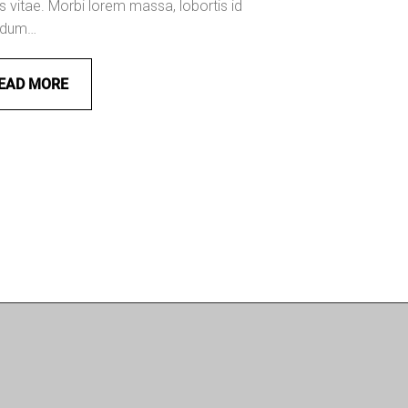
s vitae. Morbi lorem massa, lobortis id
ndum…
EAD MORE