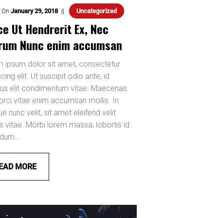
 On
January
29
,
2018
Uncategorized
ce Ut Hendrerit Ex, Nec
rum Nunc enim accumsan
 ipsum dolor sit amet, consectetur
cing elit. Ut suscipit odio ante, id
us elit condimentum vitae. Maecenas
orci vitae enim accumsan mollis. In
e nunc velit, sit amet eleifend velit
s vitae. Morbi lorem massa, lobortis id
ndum…
EAD MORE