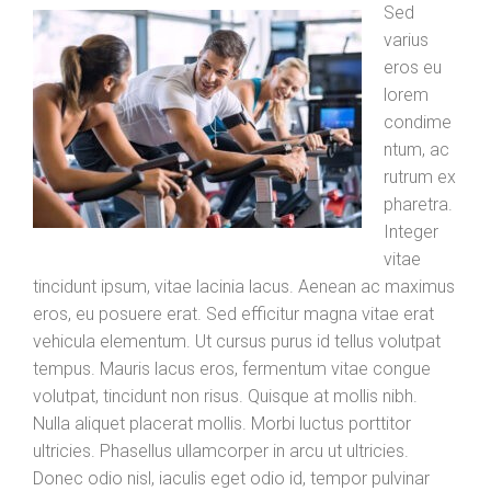
Sed
varius
eros eu
lorem
condime
ntum, ac
rutrum ex
pharetra.
Integer
vitae
tincidunt ipsum, vitae lacinia lacus. Aenean ac maximus
eros, eu posuere erat. Sed efficitur magna vitae erat
vehicula elementum. Ut cursus purus id tellus volutpat
tempus. Mauris lacus eros, fermentum vitae congue
volutpat, tincidunt non risus. Quisque at mollis nibh.
Nulla aliquet placerat mollis. Morbi luctus porttitor
ultricies. Phasellus ullamcorper in arcu ut ultricies.
Donec odio nisl, iaculis eget odio id, tempor pulvinar