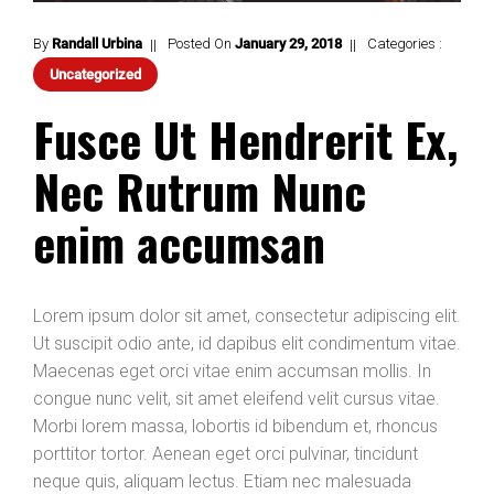
By
Randall Urbina
Posted On
January
29
,
2018
Categories :
Uncategorized
Fusce Ut Hendrerit Ex,
Nec Rutrum Nunc
enim accumsan
Lorem ipsum dolor sit amet, consectetur adipiscing elit.
Ut suscipit odio ante, id dapibus elit condimentum vitae.
Maecenas eget orci vitae enim accumsan mollis. In
congue nunc velit, sit amet eleifend velit cursus vitae.
Morbi lorem massa, lobortis id bibendum et, rhoncus
porttitor tortor. Aenean eget orci pulvinar, tincidunt
neque quis, aliquam lectus. Etiam nec malesuada