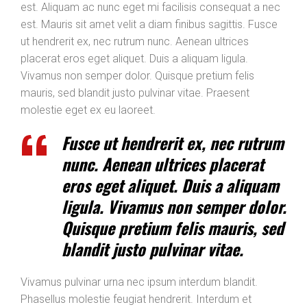
est. Aliquam ac nunc eget mi facilisis consequat a nec
est. Mauris sit amet velit a diam finibus sagittis. Fusce
ut hendrerit ex, nec rutrum nunc. Aenean ultrices
placerat eros eget aliquet. Duis a aliquam ligula.
Vivamus non semper dolor. Quisque pretium felis
mauris, sed blandit justo pulvinar vitae. Praesent
molestie eget ex eu laoreet.
Fusce ut hendrerit ex, nec rutrum
nunc. Aenean ultrices placerat
eros eget aliquet. Duis a aliquam
ligula. Vivamus non semper dolor.
Quisque pretium felis mauris, sed
blandit justo pulvinar vitae.
Vivamus pulvinar urna nec ipsum interdum blandit.
Phasellus molestie feugiat hendrerit. Interdum et