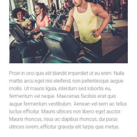
Proin in orci quis elit blandit imperdiet ut eu enim. Nulla
mattis arcu eget nisi eleifend, non pellentesque augue
mollis. Ut mauris ligula, interdum sed lobortis eu,
fermentum vel neque. Maecenas facilisis erat quis
augue fermentum vestibulum. Aenean vel sem ac tellus
luctus efficitur. Mauris ultrices non libero eget auctor.
Mauris rhoncus, risus ac dapibus rhoncus, dui purus
ultrices lorem, efficitur gravida elit turpis quis metus.