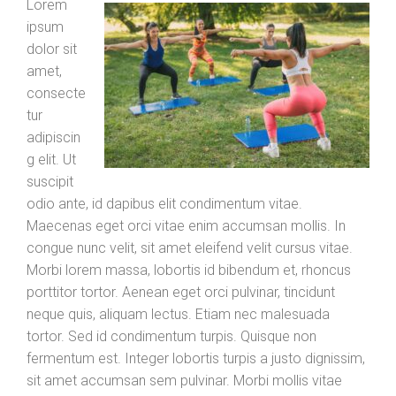
Lorem
ipsum
dolor sit
amet,
consecte
tur
adipiscin
g elit. Ut
suscipit
odio ante, id dapibus elit condimentum vitae.
Maecenas eget orci vitae enim accumsan mollis. In
congue nunc velit, sit amet eleifend velit cursus vitae.
Morbi lorem massa, lobortis id bibendum et, rhoncus
porttitor tortor. Aenean eget orci pulvinar, tincidunt
neque quis, aliquam lectus. Etiam nec malesuada
tortor. Sed id condimentum turpis. Quisque non
fermentum est. Integer lobortis turpis a justo dignissim,
sit amet accumsan sem pulvinar. Morbi mollis vitae