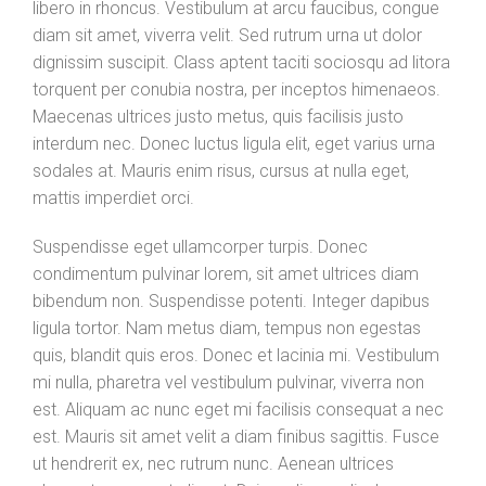
libero in rhoncus. Vestibulum at arcu faucibus, congue
diam sit amet, viverra velit. Sed rutrum urna ut dolor
dignissim suscipit. Class aptent taciti sociosqu ad litora
torquent per conubia nostra, per inceptos himenaeos.
Maecenas ultrices justo metus, quis facilisis justo
interdum nec. Donec luctus ligula elit, eget varius urna
sodales at. Mauris enim risus, cursus at nulla eget,
mattis imperdiet orci.
Suspendisse eget ullamcorper turpis. Donec
condimentum pulvinar lorem, sit amet ultrices diam
bibendum non. Suspendisse potenti. Integer dapibus
ligula tortor. Nam metus diam, tempus non egestas
quis, blandit quis eros. Donec et lacinia mi. Vestibulum
mi nulla, pharetra vel vestibulum pulvinar, viverra non
est. Aliquam ac nunc eget mi facilisis consequat a nec
est. Mauris sit amet velit a diam finibus sagittis. Fusce
ut hendrerit ex, nec rutrum nunc. Aenean ultrices