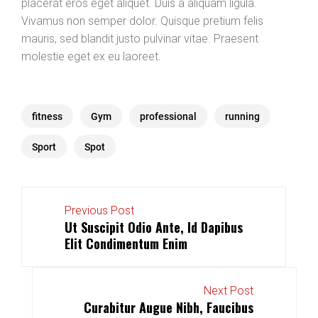
placerat eros eget aliquet. Duis a aliquam ligula.
Vivamus non semper dolor. Quisque pretium felis
mauris, sed blandit justo pulvinar vitae. Praesent
molestie eget ex eu laoreet.
fitness
Gym
professional
running
Sport
Spot
Previous Post
Ut Suscipit Odio Ante, Id Dapibus
Elit Condimentum Enim
Next Post
Curabitur Augue Nibh, Faucibus